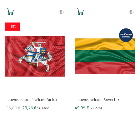
−15%
Lietuvos istorinė vėliava AirTex
Lietuvos vėliava PowerTex
35,00 €
29,75 €
49,95 €
Su PVM
Su PVM