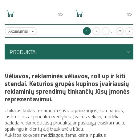
…
Aktualumas
1
2
3
24


PRODUKTAI
Vėliavos, reklaminės vėliavos, roll up ir kiti
stendai. Keturios grupės kupinos įvairiausių
reklaminių sprendimų tinkančių Jūsų įmonės
reprezentavimui.
Unikalus būdas reklamuoti savo organizacijos, kompanijos,
institucijos ar produkto vertybes. Įvairūs vėliavų modeliai
padeda reklamuoti Jūsų produktą ar paslaugą visiškai nauju,
spalvingu ir klientų akį traukiančiu būdu.
Aukštos kokybės medžiagos, žema kaina ir puikus