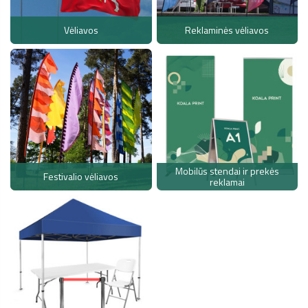
Vėliavos
Reklaminės vėliavos
Mobilūs stendai ir prekės
Festivalio vėliavos
reklamai