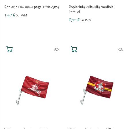
Popierinė vėliavėlė pagal užsakymą
Popierinių vėliavėlių mediniai
koteliai
1,47 €
Su PVM
0,15 €
Su PVM