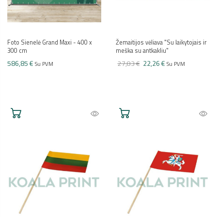
Foto Sienelė Grand Maxi - 400 x
Žemaitijos vėliava "Su laikytojais ir
300 cm
meška su antkakliu"
586,85 €
27,83 €
22,26 €
Su PVM
Su PVM