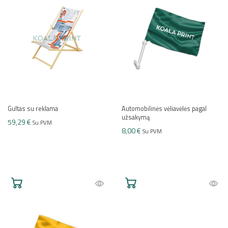
Gultas su reklama
Automobilinės vėliavėlės pagal
užsakymą
59,29 €
Su PVM
8,00 €
Su PVM