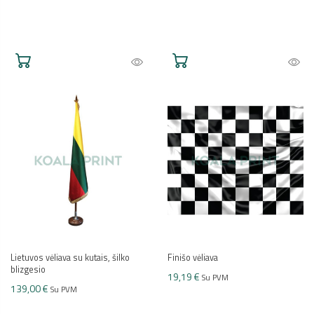
Lietuvos vėliava su kutais, šilko
Finišo vėliava
blizgesio
19,19 €
Su PVM
139,00 €
Su PVM