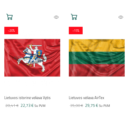
−20%
−15%
Lietuvos istorinė vėliava Vytis
Lietuvos vėliava AirTex
28,41 €
22,73 €
35,00 €
29,75 €
Su PVM
Su PVM