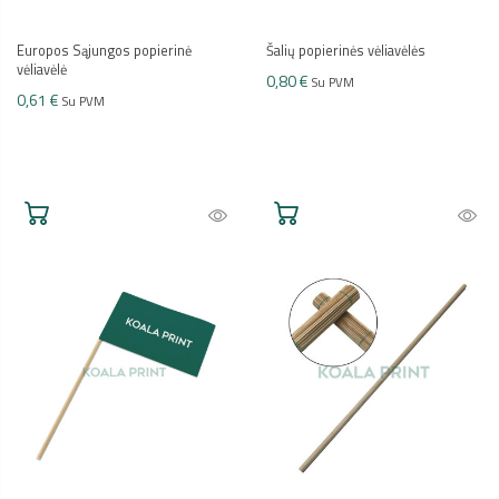
Europos Sąjungos popierinė
Šalių popierinės vėliavėlės
vėliavėlė
0,80 €
Su PVM
0,61 €
Su PVM