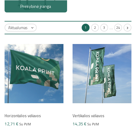
Prekybinė įranga
…
Aktualumas
1
2
3
24


Horizontalios vėliavos
Vertikalios vėliavos
12,71 €
14,35 €
Su PVM
Su PVM