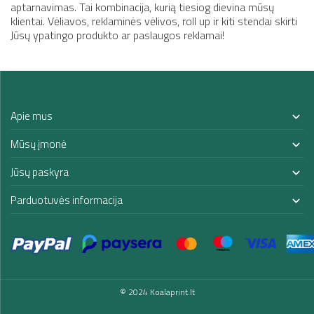
aptarnavimas. Tai kombinacija, kurią tiesiog dievina mūsų
klientai. Vėliavos, reklaminės vėlivos, roll up ir kiti stendai skirti
Jūsų ypatingo produkto ar paslaugos reklamai!
Apie mus

Mūsų įmonė

Jūsų paskyra

Parduotuvės informacija

© 2024 Koalaprint.lt