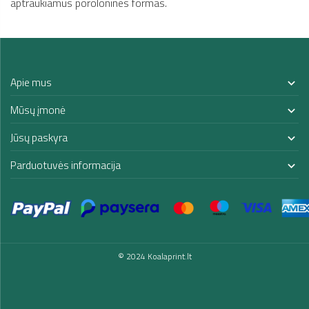
aptraukiamus porolonines formas.
Apie mus

Mūsų įmonė

Jūsų paskyra

Parduotuvės informacija

© 2024 Koalaprint.lt