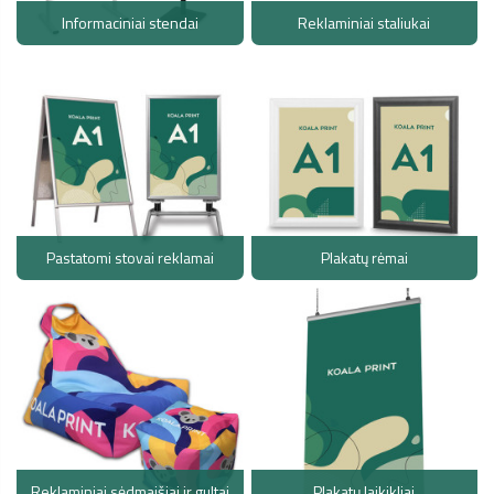
Informaciniai stendai
Reklaminiai staliukai
Pastatomi stovai reklamai
Plakatų rėmai
Reklaminiai sėdmaišiai ir gultai
Plakatų laikikliai