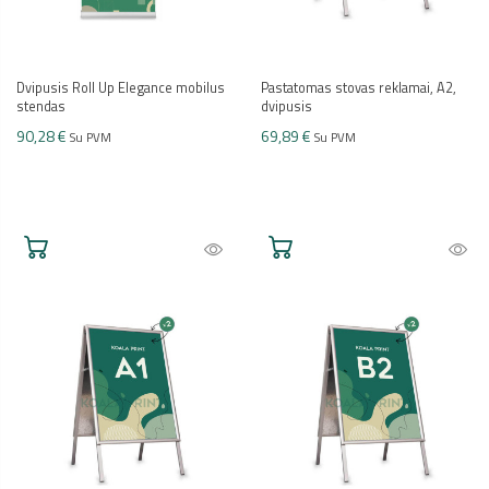
Dvipusis Roll Up Elegance mobilus
Pastatomas stovas reklamai, A2,
stendas
dvipusis
90,28 €
69,89 €
Su PVM
Su PVM