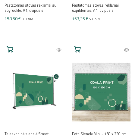
Pastatomas stovas reklamai su
Pastatomas stovas reklamai
spyruokle, A1, dvipusis
užpildomas, A1, dvipusis
158,50 €
163,35 €
Su PVM
Su PVM
Teleskopinė sienelė Smart
Foto Sienelė Mini - 160 x 230 cm