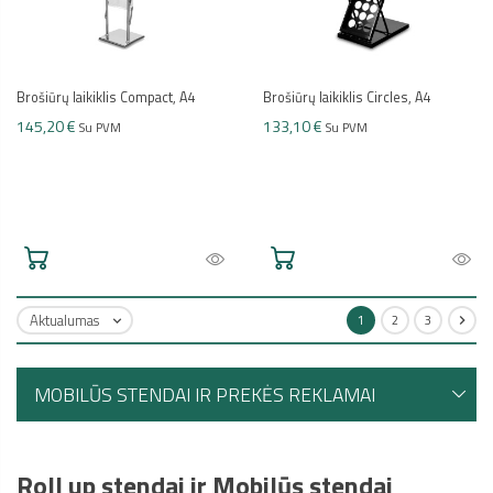
Brošiūrų laikiklis Compact, A4
Brošiūrų laikiklis Circles, A4
145,20 €
133,10 €
Su PVM
Su PVM
Aktualumas
1
2
3


MOBILŪS STENDAI IR PREKĖS REKLAMAI
Roll up stendai ir Mobilūs stendai