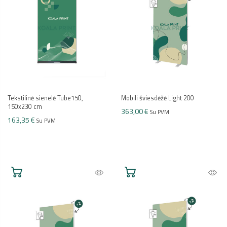
Tekstilinė sienelė Tube150,
Mobili šviesdėžė Light 200
150x230 cm
363,00 €
Su PVM
163,35 €
Su PVM