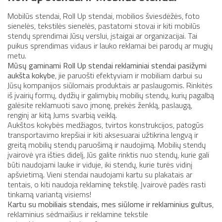
Mobilūs stendai, Roll Up stendai, mobilios šviesdėžės, foto
sienelės, tekstilės sienelės, pastatomi stovai ir kiti mobilūs
stendų sprendimai Jūsų verslui, įstaigai ar organizacijai. Tai
puikus sprendimas vidaus ir lauko reklamai bei parodų ar mugių
metu.
Mūsų gaminami Roll Up stendai reklaminiai stendai pasižymi
aukšta kokybe
, jie paruošti efektyviam ir mobiliam darbui su
Jūsų kompanijos siūlomais produktais ar paslaugomis. Rinkitės
iš įvairių formų, dydžių ir galimybių mobilių stendų, kurių pagalbą
galėsite reklamuoti savo įmonę, prekės ženklą, paslaugą,
renginį ar kitą Jums svarbią veiklą.
Aukštos kokybės medžiagos, tvirtos konstrukcijos, patogūs
transportavimo krepšiai ir kiti aksesuarai užtikrina lengvą ir
greitą mobilių stendų paruošimą ir naudojimą. Mobilių stendų
įvairovė yra išties didelį, Jūs galite rinktis nuo stendų, kurie gali
būti naudojami lauke ir viduje, iki stendų, kurie turės vidinį
apšvietimą. Vieni stendai naudojami kartu su plakatais ar
tentais, o kiti naudoja reklaminę tekstilę. Įvairovė padės rasti
tinkamą variantą visiems!
Kartu su mobiliais stendais, mes siūlome ir reklaminius gultus
,
reklaminius sėdmaišius ir reklamine tekstile