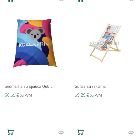
Sėdmaišis su spauda Qubic
Gultas su reklama
66,55 €
59,29 €
Su PVM
Su PVM