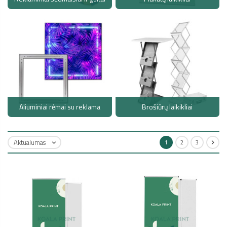
Aliuminiai rėmai su reklama
Brošiūrų laikikliai
Aktualumas
1
2
3

