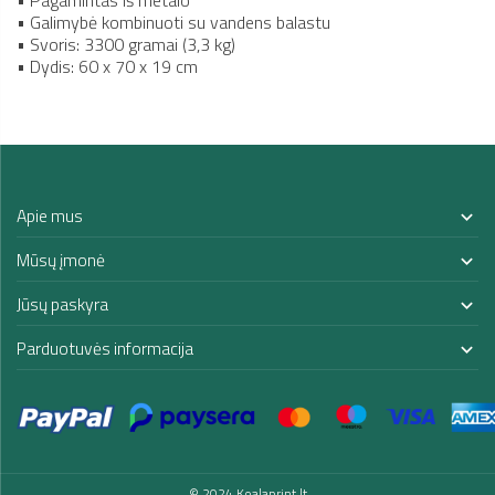
• Galimybė kombinuoti su vandens balastu
• Svoris: 3300 gramai (3,3 kg)
• Dydis: 60 x 70 x 19 cm
Apie mus

Mūsų įmonė

Jūsų paskyra

Parduotuvės informacija

© 2024 Koalaprint.lt