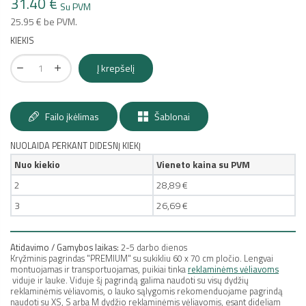
31.40 €
Su PVM
25.95 € be PVM.
KIEKIS
Į krepšelį
Failo įkėlimas
Šablonai
NUOLAIDA PERKANT DIDESNĮ KIEKĮ
Nuo kiekio
Vieneto kaina su PVM
2
28,89 €
3
26,69 €
Atidavimo / Gamybos laikas:
2-5 darbo dienos
Kryžminis pagrindas "PREMIUM" su sukikliu 60 x 70 cm pločio. Lengvai
montuojamas ir transportuojamas, puikiai tinka
reklaminėms vėliavoms
viduje ir lauke. Viduje šį pagrindą galima naudoti su visų dydžių
reklaminėmis vėliavomis, o lauko sąlygomis rekomenduojame pagrindą
naudoti su XS, S arba M dydžio reklaminėmis vėliavomis, esant dideliam