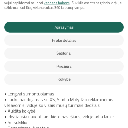
vėjui papildomai naudoti
vandens balastą
. Sukiklis esantis pagrindo viršuje
užtikrina, kad Jūsų vėliava suksis 360 laipsnių kampu.
Aprašymas
Prekė detaliau
Šablonai
Priežiūra
Kokybė
• Lengvai sumontuojamas
• Lauke naudojamas su XS, S arba M dydžio reklaminėmis
vėliavomis, viduje su visais mūsų turimais dydžiais
• Aukšta kokybė
• Idealiausia naudoti ant kieto paviršiaus, viduje arba lauke
• Su sukikliu
• Pagamintas iš metalo