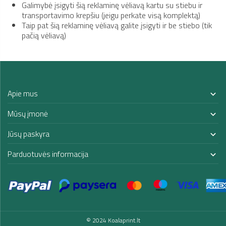
Galimybė įsigyti šią reklaminę vėliavą kartu su stiebu ir
transportavimo krepšiu (jeigu perkate visą komplektą)
Taip pat šią reklaminę vėliavą galite įsigyti ir be stiebo (tik
pačią vėliavą)
Apie mus

Mūsų įmonė

Jūsų paskyra

Parduotuvės informacija

© 2024 Koalaprint.lt