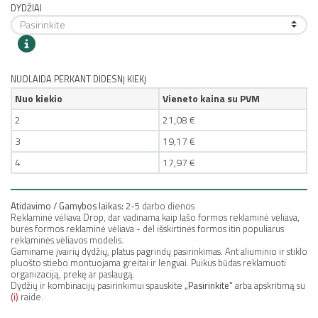
DYDŽIAI
NUOLAIDA PERKANT DIDESNĮ KIEKĮ
Nuo kiekio
Vieneto kaina su PVM
2
21,08 €
3
19,17 €
4
17,97 €
Atidavimo / Gamybos laikas:
2-5 darbo dienos
Reklaminė vėliava Drop, dar vadinama kaip lašo formos reklaminė vėliava,
burės formos reklaminė vėliava - d
ėl išskirtinės formos itin populiarus
reklaminės vėliavos modelis
.
Gaminame įvairių dydžių, platus pagrindų pasirinkimas. Ant aliuminio ir stiklo
pluošto stiebo montuojama greitai ir lengvai. Puikus būdas reklamuoti
organizaciją, prekę ar paslaugą.
Dydžių ir kombinacijų pasirinkimui spauskite
„Pasirinkite“
arba apskritimą su
(i)
raide.