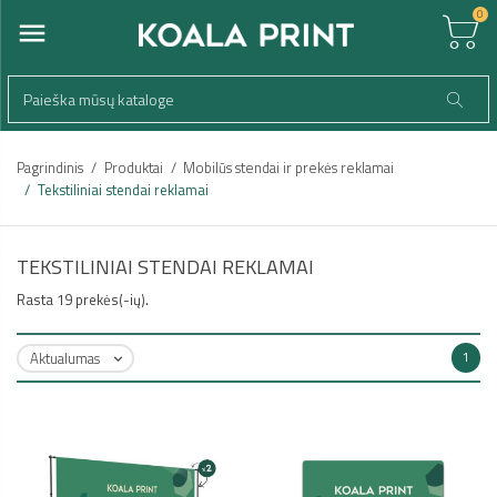
0
Pagrindinis
Produktai
Mobilūs stendai ir prekės reklamai
Tekstiliniai stendai reklamai
TEKSTILINIAI STENDAI REKLAMAI
Rasta 19 prekės(-ių).
Aktualumas
1
