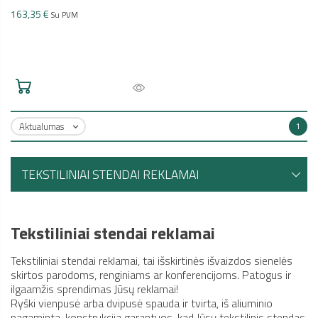
163,35 €
Su PVM
Aktualumas
1

TEKSTILINIAI STENDAI REKLAMAI
Tekstiliniai stendai reklamai
Tekstiliniai stendai reklamai, tai išskirtinės išvaizdos sienelės
skirtos parodoms, renginiams ar konferencijoms. Patogus ir
ilgaamžis sprendimas Jūsų reklamai!
Ryški vienpusė arba dvipusė spauda ir tvirta, iš aliuminio
pagaminta, konstrukcija garantuos, kad Jūsų tekstilinis stendas