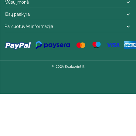
Mūsų įmonė

Jūsų paskyra

Parduotuvės informacija

© 2024 Koalaprint.lt