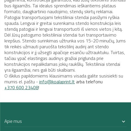
bus ilgaamžis. Tai idealus sprendimas ieškantiems plataus
formato, daugkartinio naudojimo, stendų skirtų reklamai.
Patogiai transportuojami tekstiliniai stendai pasižymi ryškia
spauda. Lengvai ir greitai surenkama stendo konstrukcija leis
stendą patogiai ir lengvai transportuoti iš vienos vietos į kitą.
Dėl Jūsų patogumo tekstiliniai stendai turi transportavimo
krepšius. Stendo surinkimas užtrunka vos 15-20 minučių, Jums
tik reikės užmauti paruošta tekstilinį audinį ant stendo
konstrukcijos ir jį užsegti apačioje esančiu užtrauktuku. Tvirtas,
tačiau ypač elastingas audinys gražiai priglunda prie
konstrukcijos nepalikdamas jokių raukšlių. Tekstiliniai stendai
yra ilgaamžiai, nes gali būti skalbiami.
O iškilus papildomiems klausimams visada galite susisiekti su
mumis el. paštu -
info@koalaprint.lt
arba telefonu
+370 600 23408
!
Apie mus
