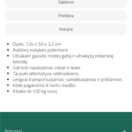
Šablonai
Priežiūra
Kokybė
Dydis: 124 x 50 x 3,2 cm
Aukštos kokybės poliesteris
Užsakant gausite medinį gultą ir užsakytą reklaminę
tekstilę
Gali būti naudojamas viduje ir lauke
Tai puiki alternatyva sėdmaišiams
Lengvai transportuojamas, sandėliuojamas ir prižiūrimas
Kėdė pagaminta iš tvirto medžio
Atlaiko iki 100 kg svorį
Apie mus
