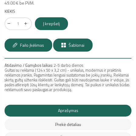
49.00 € be PVM.
KIEKIS
Į krepšelį
Failo įkėlimas
Šablonai
Atidavimo / Gamybos laikas:
2-5 darbo dienos
Gultas su reklama (124 x 50 x 3,2 cm) - unikalus, modernus ir praktinis
reklamos įrankis. Pagamintas lengvai sustatomas be jokių įrankių. Reklamai
skirtą gultą užtenka išskleisti. Gultas gali būti naudojamas lauke ir viduje, jis
padės atkreipti Jūsų klientų ar lankytojų dėmesį. Tai puikus ir unikalus būdas
reklamuoti savo paslaugas ar produkciją.
Aprašymas
Prekė detaliau