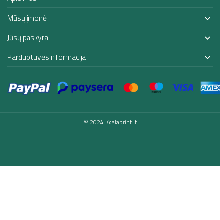
Mūsų įmonė

Jūsų paskyra

Parduotuvės informacija

© 2024 Koalaprint.lt