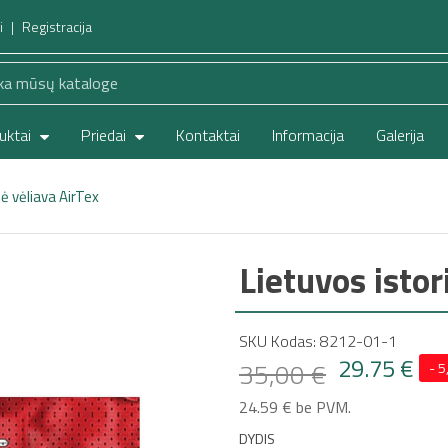
i
Registracija
uktai
Priedai
Kontaktai
Informacija
Galerija
ė vėliava AirTex
Lietuvos istor
SKU Kodas: 8212-01-1
29.75 €
35,00 €
- 5
24.59 € be PVM.
DYDIS