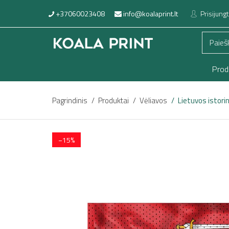
+37060023408
info@koalaprint.lt
Prisijungt
Prod
Pagrindinis
Produktai
Vėliavos
Lietuvos istorin
−15%