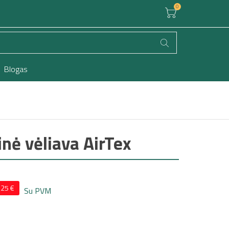
0
Krepšelis
Blogas
inė vėliava AirTex
,25 €
Su PVM