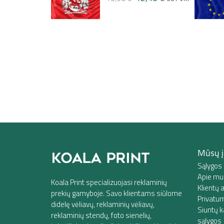
34,18 €
40,21 €
Su PVM
Mūsų 
Sąlygos 
Apie mu
Koala Print specializuojasi reklaminių
Klientų
prekių gamyboje. Savo klientams siūlome
Privatum
didelę vėliavų, reklaminių vėliavų,
Siuntų k
reklaminių stendų, foto sienelių,
sąlygos