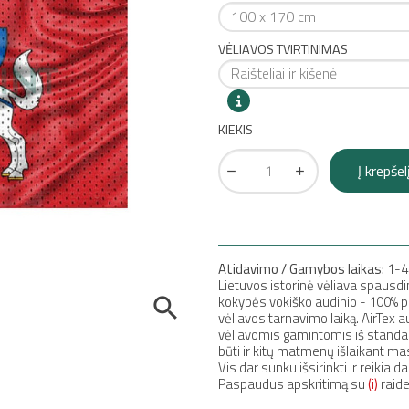
VĖLIAVOS TVIRTINIMAS
KIEKIS
Į krepšel
Atidavimo / Gamybos laikas:
1-4
Lietuvos istorinė vėliava spausdi
kokybės vokiško audinio - 100% po

vėliavos tarnavimo laiką. AirTex 
vėliavomis gamintomis iš standarti
būti ir kitų matmenų išlaikant mas
Vis dar sunku išsirinkti ir reikia
Paspaudus apskritimą su
(i)
raide