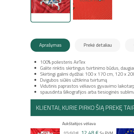
Aprašymas
Prekė detaliau
100% poliesteris AirTex
Galite rinktis skirtingus tvirtinimo būdus, daug
Skirtingi galimi dydžiai: 100 x 170 cm, 120 x 
Dvigubos siūlės užtikrina tvirtumą
Vidutinis paprastos vėliavos gyvavimo laikotarp
spausdinta šilkografijos arba tiesioginės sublim
KLIENTAI, KURIE PIRKO ŠIĄ PREKĘ TAI
ėliava
Europos Sąjungos vėliava
AirTex
2,48 €
Su PVM