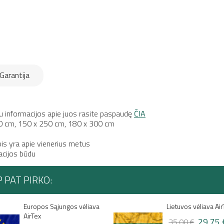
Garantija
iau informacijos apie juos rasite paspaudę
ČIA
200 cm, 150 x 250 cm, 180 x 300 cm
is yra apie vienerius metus
acijos būdu
P PAT PIRKO:
Lietuvos vėliava AirTex
Ukrainos vėliava
29,75 €
12,79
35,00 €
15,60 €
Su PVM