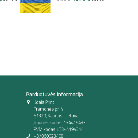
Parduotuvės informacija
Koala Print
Pramonės pr. 4
51329, Kaunas, Lietuva
Įmonės kodas: 134419433
PVM kodas: LT344194314
+37060023408