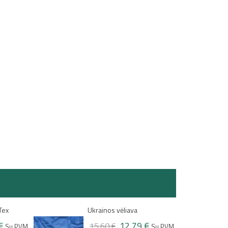
Lietuvos vėliava
 €
15,53 €
20,71 €
Su PVM
Su PVM