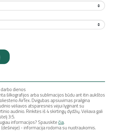
į
 darbo dienos
nta šilkografijos arba sublimacijos būdu ant itin aukštos
liesterio AirTex. Dvigubas apsiuvimas prailgina
audinio vėliavos atsparesnės vėjui lyginant su
nio audinio. Rinkitės iš 4 skirtingų dydžių. Vėliava gali
telį 3:5.
 daugiau informacijos? Spauskite
čia
.
 (dešinėje) - informacija rodoma su nuotraukomis.