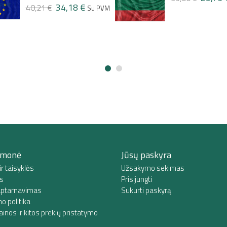
įmonė
Jūsų paskyra
ir taisyklės
Užsakymo sekimas
s
Prisijungti
 aptarnavimas
Sukurti paskyrą
o politika
ainos ir kitos prekių pristatymo