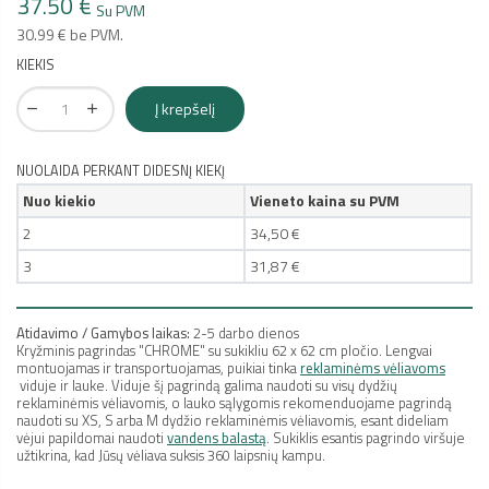
37.50 €
Su PVM
30.99 € be PVM.
KIEKIS
Į krepšelį
NUOLAIDA PERKANT DIDESNĮ KIEKĮ
Nuo kiekio
Vieneto kaina su PVM
2
34,50 €
3
31,87 €
Atidavimo / Gamybos laikas:
2-5 darbo dienos
Kryžminis pagrindas "CHROME" su sukikliu 62 x 62 cm pločio. Lengvai
montuojamas ir transportuojamas, puikiai tinka
reklaminėms vėliavoms
viduje ir lauke. Viduje šį pagrindą galima naudoti su visų dydžių
reklaminėmis vėliavomis, o lauko sąlygomis rekomenduojame pagrindą
naudoti su XS, S arba M dydžio reklaminėmis vėliavomis, esant dideliam
vėjui papildomai naudoti
vandens balastą
. Sukiklis esantis pagrindo viršuje
užtikrina, kad Jūsų vėliava suksis 360 laipsnių kampu.