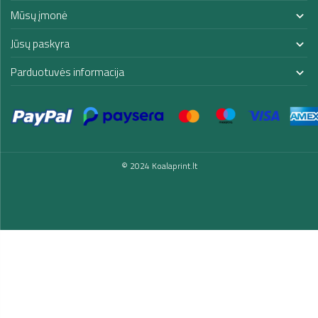
Mūsų įmonė

Jūsų paskyra

Parduotuvės informacija

© 2024 Koalaprint.lt