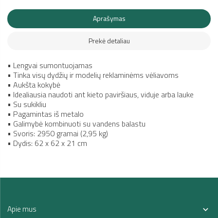
Aprašymas
Prekė detaliau
• Lengvai sumontuojamas
• Tinka visų dydžių ir modelių reklaminėms vėliavoms
• Aukšta kokybė
• Idealiausia naudoti ant kieto paviršiaus, viduje arba lauke
• Su sukikliu
• Pagamintas iš metalo
• Galimybė kombinuoti su vandens balastu
• Svoris: 2950 gramai (2,95 kg)
• Dydis: 62 x 62 x 21 cm
Apie mus
