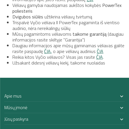
Vėliavų gamybai naudojamas aukštos kokybės
PowerTex
poliesteris
Dvigubos siūlės
užtikrina vėliavų tvirtumą
Trispalvė Vyčio vėliava II PowerTex pagaminta iš vientiso
audinio, nėra nereikalingų siūlių
Mūsų pagamintoms vėliavoms
taikome garantiją
(daugiau
informacijos rasite skiltyje "Garantija")
Daugiau informacijos apie mūsų gaminamas vėliavas galite
rasite paspaudę
ČIA
,
o apie vėliavų audinius
ČIA
Reikia kitos Vyčio vėliavos? Visas jas rasite
ČIA
.
Užsakant didesnį vėliavų kiekį, taikome nuolaidas
Apie mus

Mūsų įmonė

Jūsų paskyra
