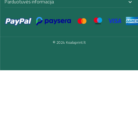
Parduotuvės informacija

© 2024 Koalaprint.lt