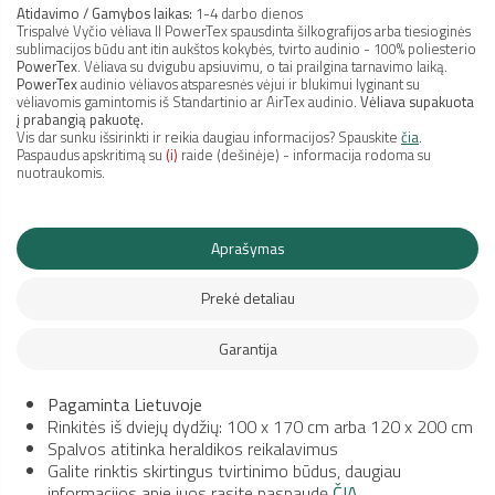
Atidavimo / Gamybos laikas:
1-4 darbo dienos
Trispalvė Vyčio vėliava II PowerTex spausdinta šilkografijos arba tiesioginės
sublimacijos būdu ant itin aukštos kokybės, tvirto audinio - 100% poliesterio
PowerTex
. Vėliava su dvigubu apsiuvimu, o tai prailgina tarnavimo laiką.
PowerTex
audinio vėliavos atsparesnės vėjui ir blukimui lyginant su
vėliavomis gamintomis iš Standartinio ar AirTex audinio.
Vėliava supakuota
į prabangią pakuotę.
Vis dar sunku išsirinkti ir reikia daugiau informacijos? Spauskite
čia
.
Paspaudus apskritimą su
(i)
raide (dešinėje) - informacija rodoma su
nuotraukomis.
Aprašymas
Prekė detaliau
Garantija
Pagaminta Lietuvoje
Rinkitės iš dviejų dydžių: 100 x 170 cm arba 120 x 200 cm
Spalvos atitinka heraldikos reikalavimus
Galite rinktis skirtingus tvirtinimo būdus, daugiau
informacijos apie juos rasite paspaudę
ČIA