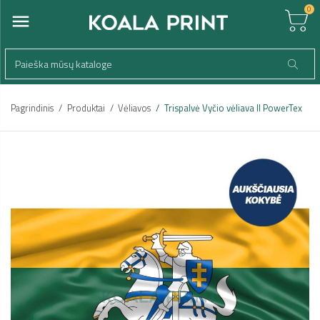
0
Pagrindinis
Produktai
Vėliavos
Trispalvė Vyčio vėliava II PowerTex