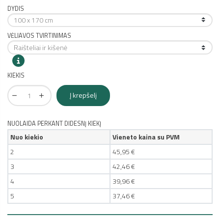
DYDIS
VĖLIAVOS TVIRTINIMAS
KIEKIS
Į krepšelį
NUOLAIDA PERKANT DIDESNĮ KIEKĮ
Nuo kiekio
Vieneto kaina su PVM
2
45,95 €
3
42,46 €
4
39,96 €
5
37,46 €