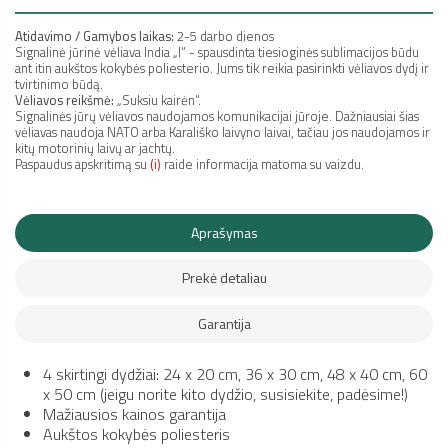
Atidavimo / Gamybos laikas:
2-5 darbo dienos
Signalinė jūrinė vėliava India „I“ - spausdinta tiesioginės sublimacijos būdu
ant itin aukštos kokybės poliesterio. Jums tik reikia pasirinkti vėliavos dydį ir
tvirtinimo būdą.
Vėliavos reikšmė:
„Suksiu kairėn
“
.
Signalinės jūrų vėliavos naudojamos komunikacijai jūroje. Dažniausiai šias
vėliavas naudoja NATO arba Karališko laivyno laivai, tačiau jos naudojamos ir
kitų motorinių laivų ar jachtų.
Paspaudus apskritimą su
(i)
raide informacija matoma su vaizdu.
Aprašymas
Prekė detaliau
Garantija
4 skirtingi dydžiai: 24 x 20 cm, 36 x 30 cm, 48 x 40 cm, 60
x 50 cm (jeigu norite kito dydžio, susisiekite, padėsime!)
Mažiausios kainos garantija
Aukštos kokybės poliesteris