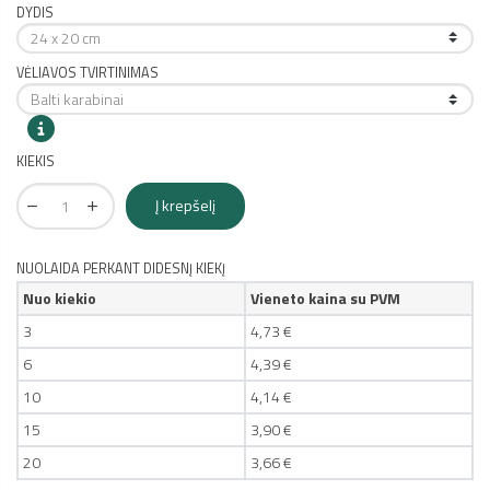
DYDIS
VĖLIAVOS TVIRTINIMAS
KIEKIS
Į krepšelį
NUOLAIDA PERKANT DIDESNĮ KIEKĮ
Nuo kiekio
Vieneto kaina su PVM
3
4,73 €
6
4,39 €
10
4,14 €
15
3,90 €
20
3,66 €