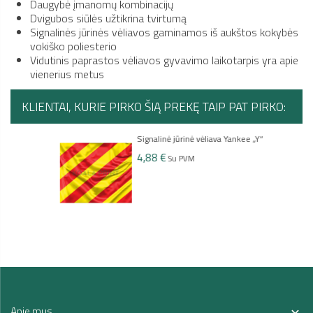
Daugybė įmanomų kombinacijų
Dvigubos siūlės užtikrina tvirtumą
Signalinės jūrinės vėliavos gaminamos iš aukštos kokybės
vokiško poliesterio
Vidutinis paprastos vėliavos gyvavimo laikotarpis yra apie
vienerius metus
KLIENTAI, KURIE PIRKO ŠIĄ PREKĘ TAIP PAT PIRKO:
Signalinė jūrinė vėliava Yankee „Y“
4,88 €
Su PVM
Apie mus
