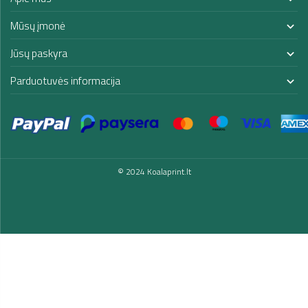
Mūsų įmonė

Jūsų paskyra

Parduotuvės informacija

© 2024 Koalaprint.lt