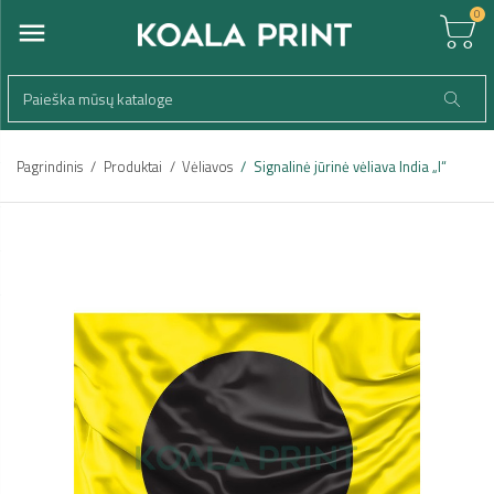
0
Pagrindinis
Produktai
Vėliavos
Signalinė jūrinė vėliava India „I“