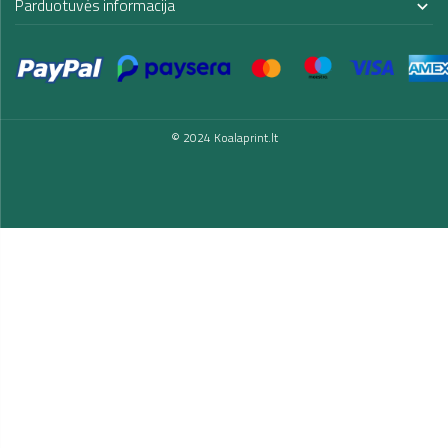
Parduotuvės informacija

© 2024 Koalaprint.lt