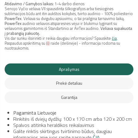
Atidavimo / Gamybos laikas:
1-4 darbo dienos
Senojo Vyčio vėliava VII spausdinta šilkografijos arba tiesioginės
sublimacijos būdu ant itin aukštos kokybės, tvirto audinio - 100% poliesterio
PowerTex
. Vėliava su dvigubu apsiuvimu, o tai prailgina tarnavimo laiką.
PowerTex
audinio vėliavos atsparesnės vėjui ir blukimui lyginant su
vėliavomis gamintomis iš Standartinio ar AirTex audinio.
Vėliava supakuota
į prabangią pakuotę.
Vis dar sunku išsirinkti ir reikia daugiau informacijos? Spauskite
čia
.
Paspaudus apskritimą su
(i)
raide (dešinėje) - informacija rodoma su
nuotraukomis.
Aprašymas
Prekė detaliau
Garantija
Pagaminta Lietuvoje
Rinkitės iš dviejų dydžių: 100 x 170 cm arba 120 x 200 cm
Spalvos atitinka heraldikos reikalavimus
Galite rinktis skirtingus tvirtinimo būdus, daugiau
informacijos apie juos rasite paspaudę
ČIA