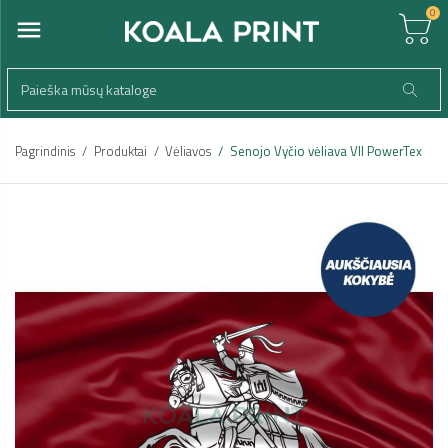
0
Pagrindinis
Produktai
Vėliavos
Senojo Vyčio vėliava VII PowerTex