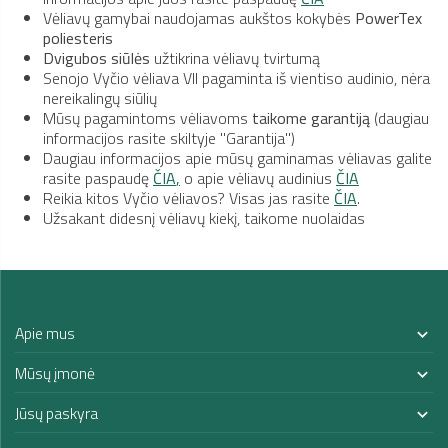
Vėliavų gamybai naudojamas aukštos kokybės
PowerTex
poliesteris
Dvigubos siūlės
užtikrina vėliavų tvirtumą
Senojo Vyčio vėliava VII pagaminta iš vientiso audinio, nėra
nereikalingų siūlių
Mūsų pagamintoms vėliavoms
taikome garantiją
(daugiau
informacijos rasite skiltyje "Garantija")
Daugiau informacijos apie mūsų gaminamas vėliavas galite
rasite paspaudę
ČIA
,
o apie vėliavų audinius
ČIA
Reikia kitos Vyčio vėliavos? Visas jas rasite
ČIA
.
Užsakant didesnį vėliavų kiekį, taikome nuolaidas
Apie mus

Mūsų įmonė

Jūsų paskyra
