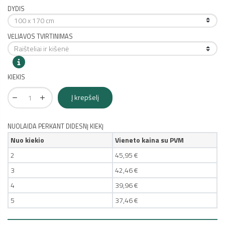
DYDIS
VĖLIAVOS TVIRTINIMAS
KIEKIS
Į krepšelį
NUOLAIDA PERKANT DIDESNĮ KIEKĮ
Nuo kiekio
Vieneto kaina su PVM
2
45,95 €
3
42,46 €
4
39,96 €
5
37,46 €