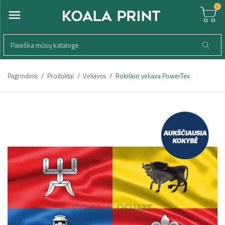
0
Pagrindinis
Produktai
Vėliavos
Rokiškio vėliava PowerTex