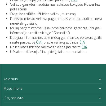
Vėliavų gamybai naudojamas aukštos kokybės
PowerTex
poliesteris
Dvigubos siūlės
užtikrina vėliavų tvirtumą
Rokiškio miesto vėliava pagaminta iš vientiso audinio, nėra
nereikalingų siūlių
Mūsų pagamintoms vėliavoms
taikome garantiją
(daugiau
informacijos rasite skiltyje "Garantija")
Daugiau informacijos apie mūsų gaminamas vėliavas galite
rasite paspaudę
ČIA
,
o apie vėliavų audinius
ČIA
Reikia kitos miesto vėliavos? Visas jas rasite
ČIA
.
Užsakant didesnį vėliavų kiekį, taikome nuolaidas
Apie mus

Mūsų įmonė

Jūsų paskyra
