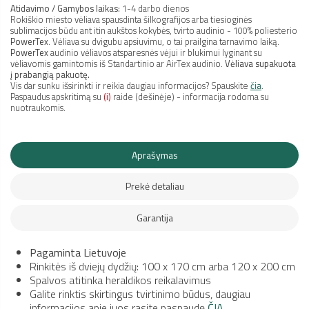
Atidavimo / Gamybos laikas:
1-4 darbo dienos
Rokiškio miesto vėliava spausdinta šilkografijos arba tiesioginės
sublimacijos būdu ant itin aukštos kokybės, tvirto audinio - 100% poliesterio
PowerTex
. Vėliava su dvigubu apsiuvimu, o tai prailgina tarnavimo laiką.
PowerTex
audinio vėliavos atsparesnės vėjui ir blukimui lyginant su
vėliavomis gamintomis iš Standartinio ar AirTex audinio.
Vėliava supakuota
į prabangią pakuotę.
Vis dar sunku išsirinkti ir reikia daugiau informacijos? Spauskite
čia
.
Paspaudus apskritimą su
(i)
raide (dešinėje) - informacija rodoma su
nuotraukomis.
Aprašymas
Prekė detaliau
Garantija
Pagaminta Lietuvoje
Rinkitės iš dviejų dydžių: 100 x 170 cm arba 120 x 200 cm
Spalvos atitinka heraldikos reikalavimus
Galite rinktis skirtingus tvirtinimo būdus, daugiau
informacijos apie juos rasite paspaudę
ČIA