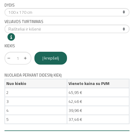
DYDIS
VĖLIAVOS TVIRTINIMAS
KIEKIS
Į krepšelį
NUOLAIDA PERKANT DIDESNĮ KIEKĮ
Nuo kiekio
Vieneto kaina su PVM
2
45,95 €
3
42,46 €
4
39,96 €
5
37,46 €