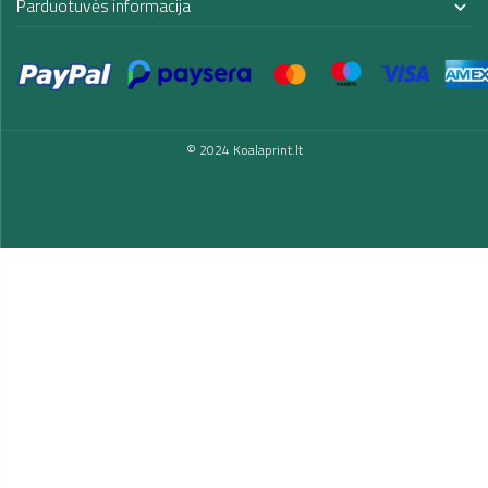
Parduotuvės informacija

© 2024 Koalaprint.lt