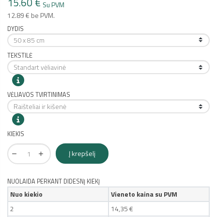
15.60 €
Su PVM
12.89 € be PVM.
DYDIS
TEKSTILĖ
VĖLIAVOS TVIRTINIMAS
KIEKIS
Į krepšelį
NUOLAIDA PERKANT DIDESNĮ KIEKĮ
Nuo kiekio
Vieneto kaina su PVM
2
14,35 €