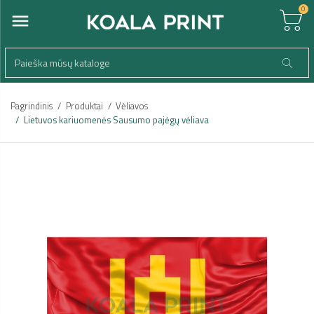
0
Pagrindinis
Produktai
Vėliavos
Lietuvos kariuomenės Sausumo pajėgų vėliava