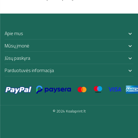
Apie mus

Mūsų įmonė

Jūsų paskyra

Parduotuvės informacija

© 2024 Koalaprint.lt