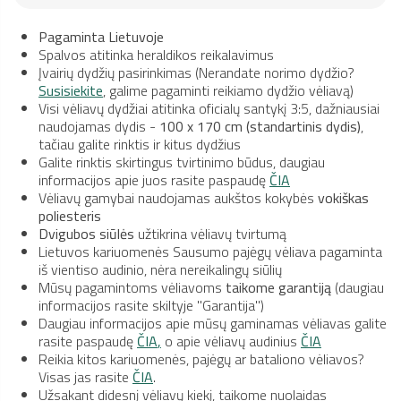
Pagaminta Lietuvoje
Spalvos atitinka heraldikos reikalavimus
Įvairių dydžių pasirinkimas (Nerandate norimo dydžio?
Susisiekite
, galime pagaminti reikiamo dydžio vėliavą)
Visi vėliavų dydžiai atitinka oficialų santykį 3:5, dažniausiai
naudojamas dydis -
100 x 170 cm (standartinis dydis)
,
tačiau galite rinktis ir kitus dydžius
Galite rinktis skirtingus tvirtinimo būdus, daugiau
informacijos apie juos rasite paspaudę
ČIA
Vėliavų gamybai naudojamas aukštos kokybės
vokiškas
poliesteris
Dvigubos siūlės
užtikrina vėliavų tvirtumą
Lietuvos kariuomenės Sausumo pajėgų vėliava pagaminta
iš vientiso audinio, nėra nereikalingų siūlių
Mūsų pagamintoms vėliavoms
taikome garantiją
(daugiau
informacijos rasite skiltyje "Garantija")
Daugiau informacijos apie mūsų gaminamas vėliavas galite
rasite paspaudę
ČIA
,
o apie vėliavų audinius
ČIA
Reikia kitos kariuomenės, pajėgų ar bataliono vėliavos?
Visas jas rasite
ČIA
.
Užsakant didesnį vėliavų kiekį, taikome nuolaidas