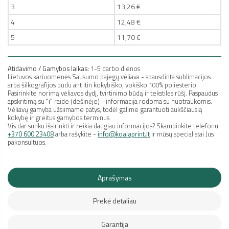
3
13,26 €
4
12,48 €
5
11,70 €
Atidavimo / Gamybos laikas:
1-5 darbo dienos
Lietuvos kariuomenės Sausumo pajėgų vėliava
- spausdinta sublimacijos
arba šilkografijos būdu ant itin kokybiško, vokiško 100% poliesterio.
Pasirinkite norimą vėliavos dydį, tvirtinimo būdą ir tekstilės rūšį. Paspaudus
apskritimą su
"i"
raide (dešinėje) - informacija rodoma su nuotraukomis.
Vėliavų gamyba užsiimame patys, todėl galime garantuoti aukščiausią
kokybę ir greitus gamybos terminus.
Vis dar sunku išsirinkti ir reikia daugiau informacijos? S
kambinkite
telefonu
+370 600 23408
arba rašykite -
info@koalaprint.lt
ir mūsų specialistai Jus
pakonsultuos.
Aprašymas
Prekė detaliau
Garantija