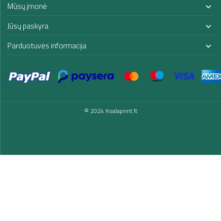
Mūsų įmonė

Jūsų paskyra

Parduotuvės informacija

© 2024 Koalaprint.lt