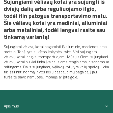
Sujungiami vėliavų kotai yra sujungti iš
dviejų dalių arba reguliuojamo ilgio,
todėl itin patogūs transportavimo metu.
Šie vėliavų kotai yra mediniai, aliuminiai
arba metaliniai, todėl lengvai rasite sau
tinkamą variantą!
Sujungiami vėliavų kotai pagaminti iš aliuminio, medienos arba
metalo. Todėl yra aukštos kokybės, tvirti. Visi sujungiami
vėliavų kotai lengvai transportuojami. Mūsų siūlomi sujungiami
vėliavų kotai puikiai tinka įvairiausiems renginiams, eisenoms ar
mitingams. Dalis sujungiamų vėliavų kotų yra kelių spalvų. Lieka
tik išsirinkti norimą ir vos kelių paspaudimų pagalbą jį jau
turėsite savo namuose, įmonėje ar įstaigoje.
Apie mus
