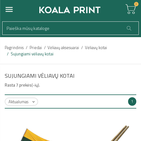
0
Pagrindinis
Priedai
Vėliavų aksesuarai
Vėliavų kotai
Sujungiami vėliavų kotai
SUJUNGIAMI VĖLIAVŲ KOTAI
Rasta 7 prekės(-ių).
Aktualumas
1
