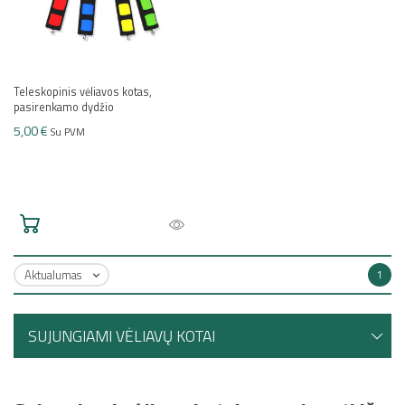
Teleskopinis vėliavos kotas,
pasirenkamo dydžio
5,00 €
Su PVM
Aktualumas
1

SUJUNGIAMI VĖLIAVŲ KOTAI