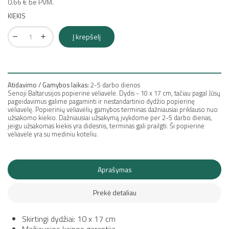
0.66 € be PVM.
KIEKIS
Į krepšelį
Atidavimo / Gamybos laikas:
2-5 darbo dienos
Senoji Baltarusijos popierinė vėliavėlė. Dydis - 10 x 17 cm, tačiau pagal Jūsų
pageidavimus galime pagaminti ir nestandartinio dydžio popierinę
vėliavėlę. Popierinių vėliavėlių gamybos terminas dažniausiai priklauso nuo
užsakomo kiekio. Dažniausiai užsakymą įvykdome per 2-5 darbo dienas,
jeigu užsakomas kiekis yra didesnis, terminas gali prailgti. Ši popierinė
vėliavėlė yra su mediniu koteliu.
Aprašymas
Prekė detaliau
Skirtingi dydžiai: 10 x 17 cm
Mažiausios kainos garantija