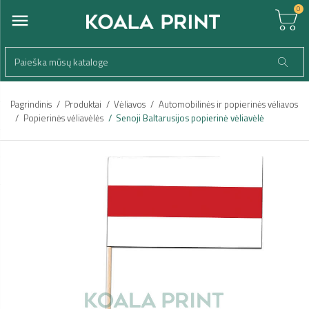
0
Pagrindinis
Produktai
Vėliavos
Automobilinės ir popierinės vėliavos
Popierinės vėliavėlės
Senoji Baltarusijos popierinė vėliavėlė