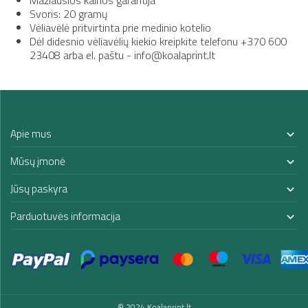
Svoris: 20 gramų
Vėliavėlė pritvirtinta prie medinio kotelio
Dėl didesnio vėliavėlių kiekio kreipkite telefonu +370 600
23408 arba el. paštu - info@koalaprint.lt
Apie mus

Mūsų įmonė

Jūsų paskyra

Parduotuvės informacija

© 2024 Koalaprint.lt