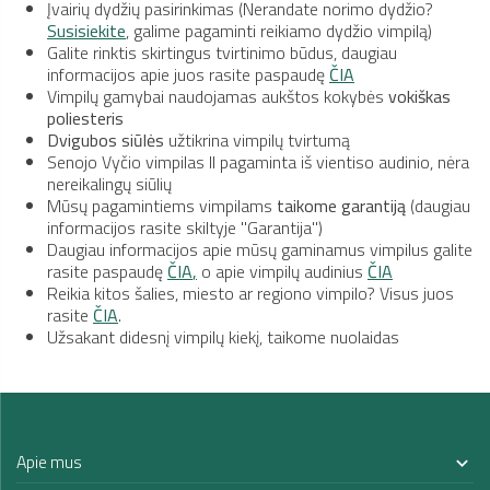
Įvairių dydžių pasirinkimas (Nerandate norimo dydžio?
Susisiekite
, galime pagaminti reikiamo dydžio vimpilą)
Galite rinktis skirtingus tvirtinimo būdus, daugiau
informacijos apie juos rasite paspaudę
ČIA
Vimpilų gamybai naudojamas aukštos kokybės
vokiškas
poliesteris
Dvigubos siūlės
užtikrina vimpilų tvirtumą
Senojo Vyčio vimpilas II pagaminta iš vientiso audinio, nėra
nereikalingų siūlių
Mūsų pagamintiems vimpilams
taikome garantiją
(daugiau
informacijos rasite skiltyje "Garantija")
Daugiau informacijos apie mūsų gaminamus vimpilus galite
rasite paspaudę
ČIA
,
o apie vimpilų audinius
ČIA
Reikia kitos šalies, miesto ar regiono vimpilo? Visus juos
rasite
ČIA
.
Užsakant didesnį vimpilų kiekį, taikome nuolaidas
Apie mus
