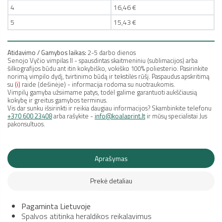
4
16,46 €
5
15,43 €
Atidavimo / Gamybos laikas:
2-5 darbo dienos
Senojo Vyčio vimpilas II - spausdintas skaitmeniniu (sublimacijos) arba
šilkografijos būdu ant itin kokybiško, vokiško 100% poliesterio. Pasirinkite
norimą vimpilo dydį, tvirtinimo būdą ir tekstilės rūšį. Paspaudus apskritimą
su
(i)
raide (dešinėje) - informacija rodoma su nuotraukomis.
Vimpilų gamyba užsiimame patys, todėl galime garantuoti aukščiausią
kokybę ir greitus gamybos terminus.
Vis dar sunku išsirinkti ir reikia daugiau informacijos? Skambinkite telefonu
+370 600 23408
arba rašykite -
info@koalaprint.lt
ir mūsų specialistai Jus
pakonsultuos.
Aprašymas
Prekė detaliau
Pagaminta Lietuvoje
Spalvos atitinka heraldikos reikalavimus