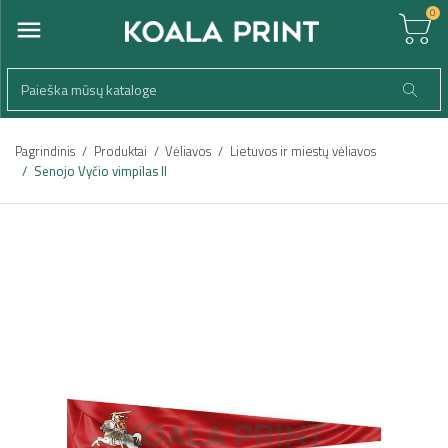
0
Pagrindinis
Produktai
Vėliavos
Lietuvos ir miestų vėliavos
Senojo Vyčio vimpilas II