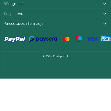
Mūsų įmonė

Jūsų paskyra

Parduotuvės informacija

© 2024 Koalaprint.lt