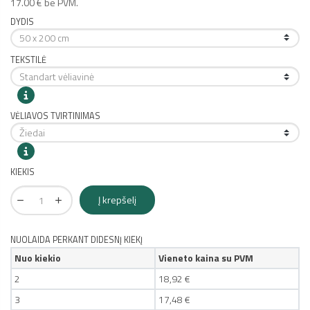
17.00 € be PVM.
DYDIS
TEKSTILĖ
VĖLIAVOS TVIRTINIMAS
KIEKIS
Į krepšelį
NUOLAIDA PERKANT DIDESNĮ KIEKĮ
Nuo kiekio
Vieneto kaina su PVM
2
18,92 €
3
17,48 €