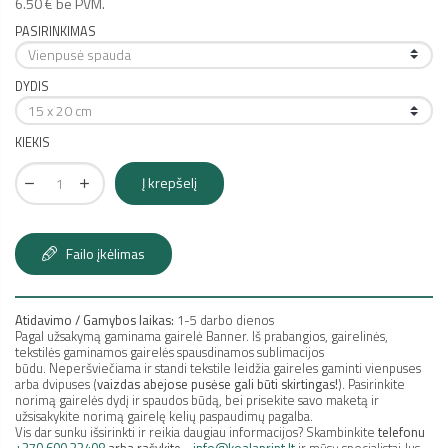
6.50 € be PVM.
PASIRINKIMAS
DYDIS
KIEKIS
Į krepšelį
Failo įkėlimas
Atidavimo / Gamybos laikas:
1-5 darbo dienos
Pagal užsakymą gaminama gairelė Banner. Iš prabangios, gairelinės,
tekstilės gaminamos gairelės spausdinamos sublimacijos
būdu. Neperšviečiama ir standi tekstile leidžia gaireles gaminti vienpuses
arba dvipuses (
vaizdas abejose pusėse gali būti skirtingas!
). Pasirinkite
norimą gairelės dydį ir spaudos būdą, bei prisekite savo maketą ir
užsisakykite norimą gairelę kelių paspaudimų pagalba.
Vis dar sunku išsirinkti ir reikia daugiau informacijos? Skambinkite
telefonu