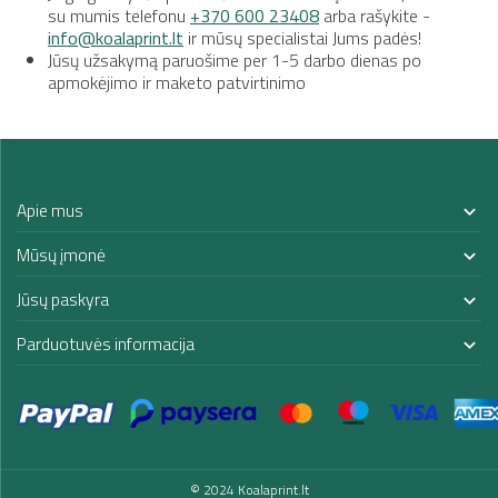
su mumis telefonu
+370 600 23408
arba rašykite -
info@koalaprint.lt
ir mūsų specialistai Jums padės!
Jūsų užsakymą paruošime per 1-5 darbo dienas po
apmokėjimo ir maketo patvirtinimo
Apie mus

Mūsų įmonė

Jūsų paskyra

Parduotuvės informacija

© 2024 Koalaprint.lt