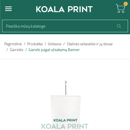
0
Pagrindinis
Produktai
Vėliavos
Stalinės vėliavėlės ir jų stovai
Gairelės
Gairelė pagal užsakymą Banner