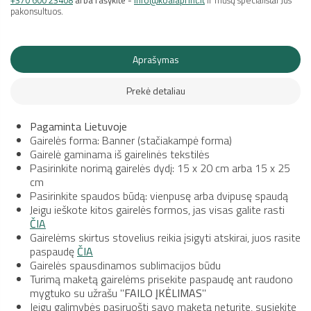
+370 600 23408
arba rašykite -
info@koalaprint.lt
ir mūsų specialistai Jus
pakonsultuos.
Aprašymas
Prekė detaliau
Pagaminta Lietuvoje
Gairelės forma: Banner (stačiakampė forma)
Gairelė gaminama iš gairelinės tekstilės
Pasirinkite norimą gairelės dydį: 15 x 20 cm arba 15 x 25
cm
Pasirinkite spaudos būdą: vienpusę arba dvipusę spaudą
Jeigu ieškote kitos gairelės formos, jas visas galite rasti
ČIA
Gairelėms skirtus stovelius reikia įsigyti atskirai, juos rasite
paspaudę
ČIA
Gairelės spausdinamos sublimacijos būdu
Turimą maketą gairelėms prisekite paspaudę ant raudono
mygtuko su užrašu "
FAILO ĮKĖLIMAS
"
Jeigu galimybės pasiruošti savo maketą neturite, susiekite