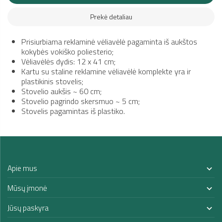
Prekė detaliau
Prisiurbiama reklaminė vėliavėlė pagaminta iš aukštos
kokybės vokiško poliesterio;
Vėliavėlės dydis: 12 x 41 cm;
Kartu su staline reklamine vėliavėlė komplekte yra ir
plastikinis stovelis;
S
tovelio aukšis ~ 60 cm;
S
tovelio pagrindo skersmuo ~ 5 cm;
Stovelis pagamintas iš plastiko.
Apie mus

Mūsų įmonė

Jūsų paskyra
