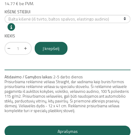
14.77 € be PVM.
KIŠENĖ STIEBUI
KIEKIS
Į krepšelį
Atidavimo / Gamybos laikas:
2-5 darbo dienos
Prisiurbiama reklaminė vėliava Straight,
dar vadinama kaip burės formos
prisiurbiama reklaminė vėliava
su specialiu stoveliu. Ši reklaminė vėliavėlė
pagaminta iš aukštos kokybės, vokiško, vėliavinio audinio, 100 % poliesteris
115 g/m2. Prisiurbiamos vėliavėlės, gali būti naudojamos ant automobilio
stiklų, parduotuvių vitrinų, kitų paviršių. Ši priemonė atkreips praeivių
dėmesį. Vėliavėlės dydis - 12 x 41 cm. Reklaminė prisiurbiama vėliava
komplekte turi ir specialų plastikinį stovelį.
Aprašymas